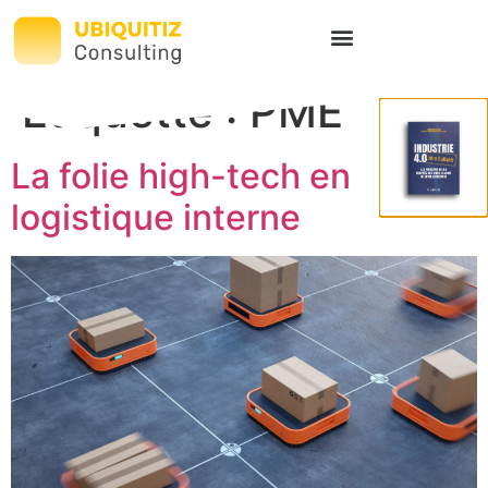
Étiquette :
PME
La folie high-tech en
logistique interne