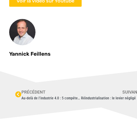
Voir la vidéo sur Youtube
Yannick Feillens
PRÉCÉDENT
SUIVA
Au-delà de l’industrie 4.0 : 5 compétences managériales négligées en PME et ETI industrielles
Réindustrial