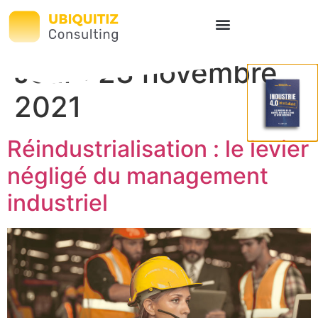
Jour :
23 novembre
2021
Réindustrialisation : le levier
négligé du management
industriel