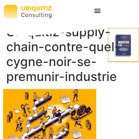
Ubiquitiz-supply-
chain-contre-quel-
cygne-noir-se-
premunir-industrie