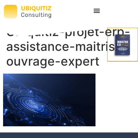
Ubiquitiz-projet-erp-
assistance-maitrise-
ouvrage-expert