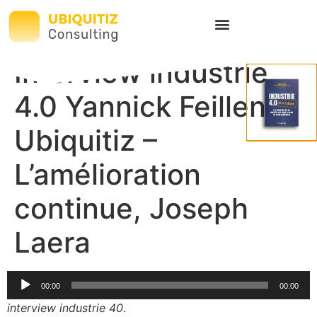
Interview industrie
4.0 Yannick Feillens
Ubiquitiz –
L’amélioration
continue, Joseph
Laera
Lecteur
00:00
00:00
audio
interview industrie 40
.