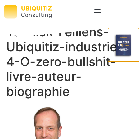
Yannick-Feillens-
Ubiquitiz-industrie-
4-O-zero-bullshit-
livre-auteur-
biographie