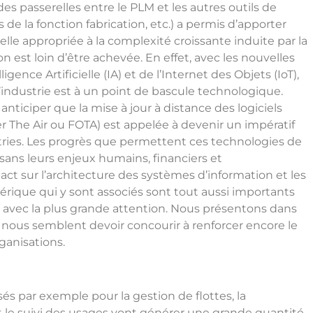
r des passerelles entre le PLM et les autres outils de
 de la fonction fabrication, etc.) a permis d’apporter
le appropriée à la complexité croissante induite par la
n est loin d’être achevée. En effet, avec les nouvelles
igence Artificielle (IA) et de l’Internet des Objets (IoT),
l’industrie est à un point de bascule technologique.
iciper que la mise à jour à distance des logiciels
The Air ou FOTA) est appelée à devenir un impératif
ries. Les progrès que permettent ces technologies de
 sans leurs enjeux humains, financiers et
act sur l’architecture des systèmes d’information et les
rique qui y sont associés sont tout aussi importants
s avec la plus grande attention. Nous présentons dans
ui nous semblent devoir concourir à renforcer encore le
ganisations.
sés par exemple pour la gestion de flottes, la
 le suivi des usages vont générer une grande quantité