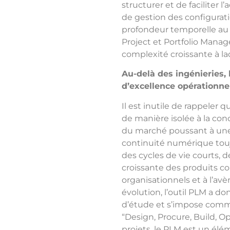
structurer et de faciliter
de gestion des configurat
profondeur temporelle au 
Project et Portfolio Mana
complexité croissante à laq
Au-delà des ingénieries, 
d’excellence opérationne
Il est inutile de rappeler 
de manière isolée à la con
du marché poussant à une 
continuité numérique toujo
des cycles de vie courts, 
croissante des produits co
organisationnels et à l’av
évolution, l’outil PLM a d
d’étude et s’impose comme
“Design, Procure, Build, O
projets, le PLM est un élé