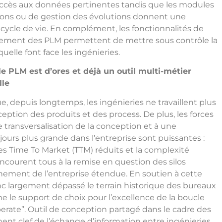
 l’accès aux données pertinentes tandis que les modules
ions ou de gestion des évolutions donnent une
cycle de vie. En complément, les fonctionnalités de
gement des PLM permettent de mettre sous contrôle la
uelle font face les ingénieries.
le PLM est d’ores et déjà un outil multi-métier
lle
que, depuis longtemps, les ingénieries ne travaillent plus
ception des produits et des process. De plus, les forces
transversalisation de la conception et à une
urs plus grande dans l’entreprise sont puissantes :
des Time To Market (TTM) réduits et la complexité
ncourent tous à la remise en question des silos
ènement de l’entreprise étendue. En soutien à cette
onc largement dépassé le terrain historique des bureaux
 le support de choix pour l’excellence de la boucle
perate”. Outil de conception partagé dans le cadre des
ment clef de l’échange d’information entre ingénieries