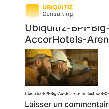
Ubiquitiz-BPI-Big
AccorHotels-Are
Ubiquitiz-BPI-Big-Au-dela-de-l-industrie-4-
Laisser un commentair