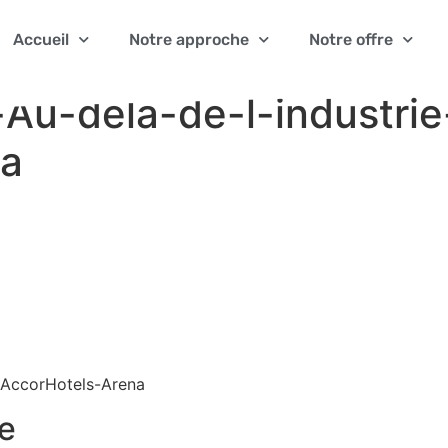
Accueil
Notre approche
Notre offre
-Au-dela-de-l-industri
na
0-AccorHotels-Arena
e